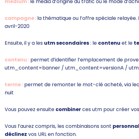
medium :
le media d’origine du trafic ou le mode d’ach
campagne :
la thématique ou l’offre spéciale relayée.
avril-2020
Ensuite, il y a les
utm secondaires
: le
contenu
et le
t
contenu :
permet d’identifier l’emplacement de provena
utm_content=banner /
utm_content=versionA /
utm
terme :
permet de remonter le mot-clé acheté, via leque
nuit
Vous pouvez ensuite
combiner
ces utm pour créer vos UR
Vous l’aurez compris, les combinaisons sont
personnal
déclinez
vos URL en fonction.