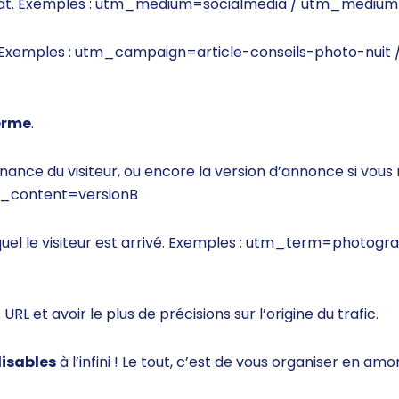
at. Exemples :
utm_medium=socialmedia /
utm_medium=
 Exemples :
utm_campaign=article-conseils-photo-nuit 
erme
.
nce du visiteur, ou encore la version d’annonce si vous r
_content=versionB
l le visiteur est arrivé. Exemples :
utm_term=photogra
L et avoir le plus de précisions sur l’origine du trafic.
isables
à l’infini ! Le tout, c’est de vous organiser en a